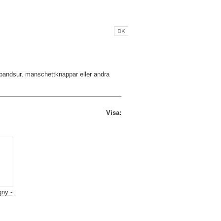
M MODALO
KONTAKTA OSS
ÅF LOGIN
mbandsur, manschettknappar eller andra
Visa:
ny -