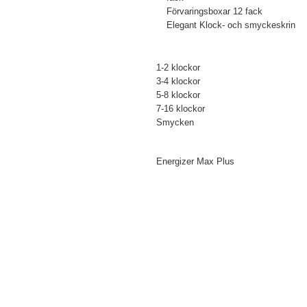
Förvaringsboxar 12 fack
Elegant Klock- och smyckeskrin
Klockuppdragare och boxar för:
1-2 klockor
3-4 klockor
5-8 klockor
7-16 klockor
Smycken
Tillbehör
Energizer Max Plus