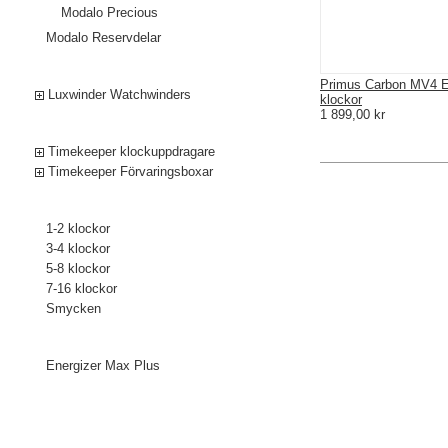
Modalo Precious
Modalo Reservdelar
Luxwinder
Primus Carbon MV4 Et
Luxwinder Watchwinders
klockor
1 899,00 kr
Timekeeper
Timekeeper klockuppdragare
Timekeeper Förvaringsboxar
Klockuppdragare och boxar för:
1-2 klockor
3-4 klockor
5-8 klockor
7-16 klockor
Smycken
Tillbehör
Energizer Max Plus