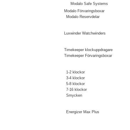
Modalo Safe Systems
Modalo Förvaringsboxar
Modalo Reservdelar
Luxwinder
Luxwinder Watchwinders
Timekeeper
Timekeeper klockuppdragare
Timekeeper Förvaringsboxar
Klockuppdragare och boxar för:
1-2 klockor
3-4 klockor
5-8 klockor
7-16 klockor
Smycken
Tillbehör
Energizer Max Plus