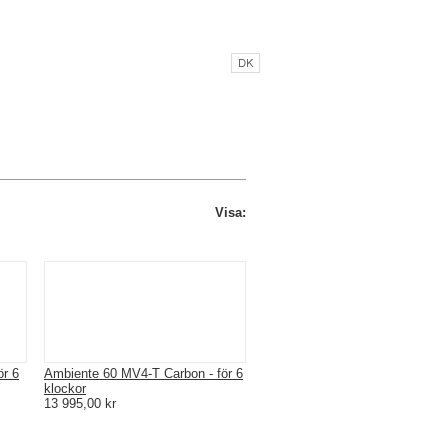
M MODALO
KONTAKTA OSS
ÅF LOGIN
Visa:
ör 6
Ambiente 60 MV4-T Carbon - för 6
klockor
13 995,00 kr