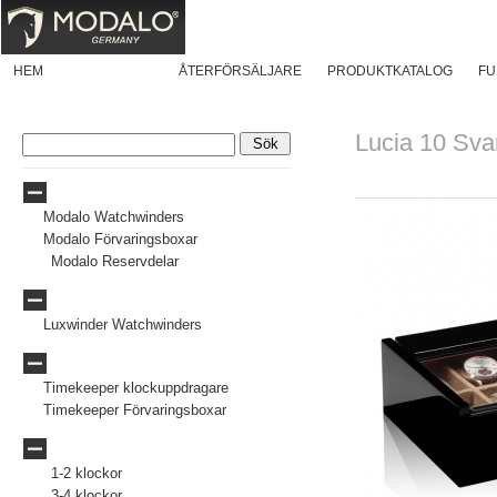
HEM
PRODUKTER
ÅTERFÖRSÄLJARE
PRODUKTKATALOG
FU
Lucia 10 Svar
Modalo
Modalo Watchwinders
Modalo Förvaringsboxar
Modalo Reservdelar
Luxwinder
Luxwinder Watchwinders
Timekeeper
Timekeeper klockuppdragare
Timekeeper Förvaringsboxar
Klockuppdragare och boxar för:
1-2 klockor
3-4 klockor