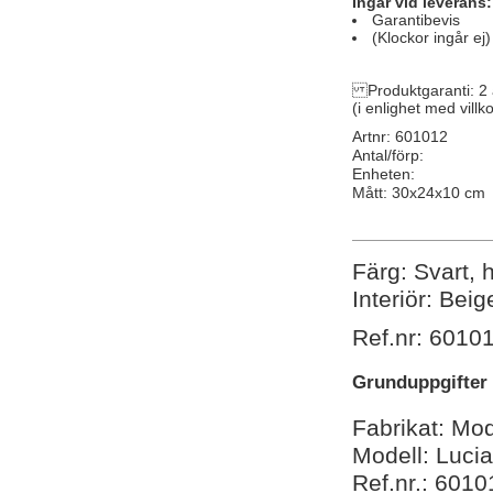
Ingår vid leverans:
Garantibevis
(Klockor ingår ej)
Produktgaranti: 2 
(i enlighet med villk
Artnr: 601012
Antal/förp:
Enheten:
Mått: 30x24x10 cm
Färg: Svart, 
Interiör: Beig
Ref.nr: 6010
Grunduppgifter
Fabrikat: Mo
Modell: Lucia
Ref.nr.: 6010