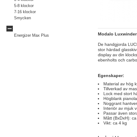
5-8 klockor
7-16 klockor
Smycken
Tillbehör
Modalo Luxwinder 
Energizer Max Plus
De handgjorda LUCI
stor härdad glasski
display av din klocks
ebenholts och carbon
Egenskaper:
Material av hög kv
Tillverkad av mas
Lock med stort h
Högblank pianolac
Noggrant hantve
Interiör av mjuk 
Passar även stor
Mått (BxDxH): c
Vikt: ca 4 kg