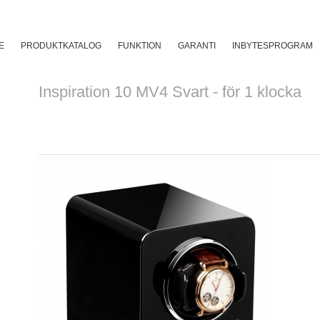
O
E
PRODUKTKATALOG
FUNKTION
GARANTI
INBYTESPROGRAM
Inspiration 10 MV4 Svart - för 1 klocka