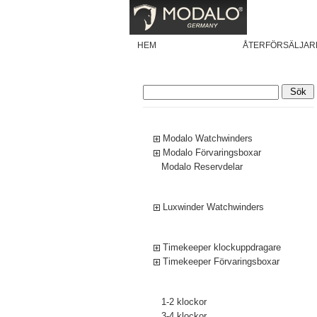
HEM
PRODUKTER
ÅTERFÖRSÄLJAR
Modalo
Modalo Watchwinders
Modalo Förvaringsboxar
Modalo Reservdelar
Luxwinder
Luxwinder Watchwinders
Timekeeper
Timekeeper klockuppdragare
Timekeeper Förvaringsboxar
Klockuppdragare och boxar för:
1-2 klockor
3-4 klockor