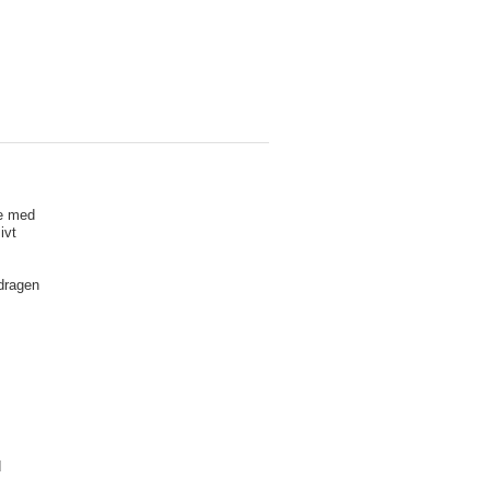
e med
ivt
pdragen
d