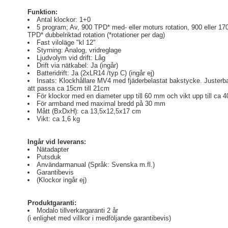
Funktion:
Antal klockor: 1+0
5 program; Av, 900 TPD* med- eller moturs rotation, 900 eller 17
TPD* dubbelriktad rotation (*rotationer per dag)
Fast viloläge "kl 12"
Styrning: Analog, vridreglage
Ljudvolym vid drift: Låg
Drift via nätkabel: Ja (ingår)
Batteridrift: Ja (2xLR14 /typ C) (ingår ej)
Insats: Klockhållare MV4 med fjäderbelastat bakstycke. Justerba
att passa ca 15cm till 21cm
För klockor med en diameter upp till 60 mm och vikt upp till ca 4
För armband med maximal bredd på 30 mm
Mått (BxDxH): ca 13,5x12,5x17 cm
Vikt: ca 1,6 kg
Ingår vid leverans:
Nätadapter
Putsduk
Användarmanual (Språk: Svenska m.fl.)
Garantibevis
(Klockor ingår ej)
Produktgaranti:
Modalo tillverkargaranti 2 år
(i enlighet med villkor i medföljande garantibevis)