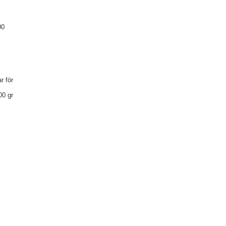
00
r för
00 gr